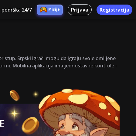
 podrška 24/7
Prijava
Registracija
Misije
ristup. Srpski igrači mogu da igraju svoje omiljene
tformi. Mobilna aplikacija ima jednostavne kontrole i
E