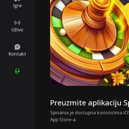
Igre
Uživo
Kontakt
Preuzmite aplikaciju S
Spinania je dostupna korisnicima iOS-
App Store-a.